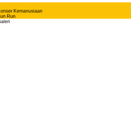
Konser Kemanusiaan
Fun Run
aleri